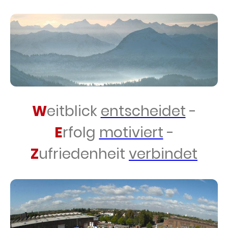
W
eitblick
entscheidet
-
E
rfolg
motiviert
-
Z
ufriedenheit
verbindet