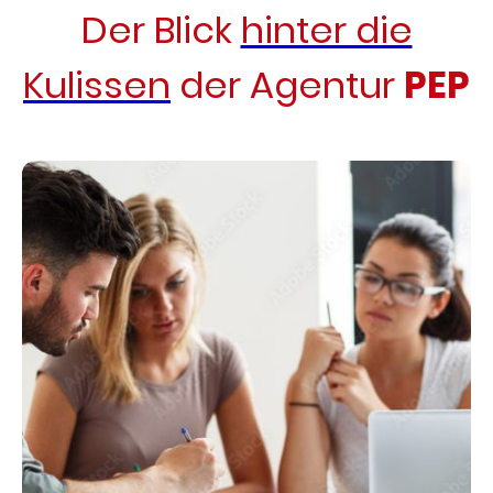
Der Blick
hinter die
Kulissen
der Agentur
PEP