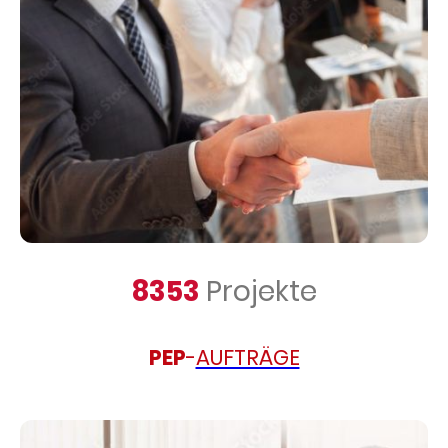
8353
Projekte
PEP
-
AUFTRÄGE